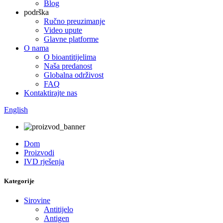
Blog
podrška
Ručno preuzimanje
Video upute
Glavne platforme
O nama
O bioantitijelima
Naša predanost
Globalna održivost
FAQ
Kontaktirajte nas
English
Dom
Proizvodi
IVD rješenja
Kategorije
Sirovine
Antitijelo
Antigen