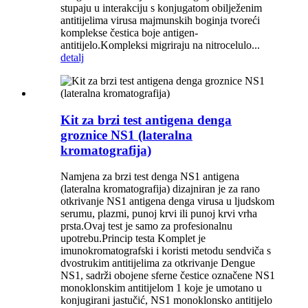
stupaju u interakciju s konjugatom obilježenim
antitijelima virusa majmunskih boginja tvoreći
komplekse čestica boje antigen-
antitijelo.Kompleksi migriraju na nitrocelulo...
detalj
Kit za brzi test antigena denga
groznice NS1 (lateralna
kromatografija)
Namjena za brzi test denga NS1 antigena
(lateralna kromatografija) dizajniran je za rano
otkrivanje NS1 antigena denga virusa u ljudskom
serumu, plazmi, punoj krvi ili punoj krvi vrha
prsta.Ovaj test je samo za profesionalnu
upotrebu.Princip testa Komplet je
imunokromatografski i koristi metodu sendviča s
dvostrukim antitijelima za otkrivanje Dengue
NS1, sadrži obojene sferne čestice označene NS1
monoklonskim antitijelom 1 koje je umotano u
konjugirani jastučić, NS1 monoklonsko antitijelo