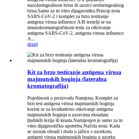
nazofaringealnom brisu ili uzorci orofaringealnog
brisa.Samo za in vitro dijagnostiku.Princip testa
SARS-CoV-2 i komplet za brzo testiranje
antigena virusa influence A/B temelji se na
imunokromatografskom testu za otkrivanje
antigena SARS-CoV-2, antigena virusa influence
A...
detalj
Kit za brzo testiranje antigena virusa
majmunskih boginja (lateralna
kromatografija)
Pojedinosti o proizvodu Namjena: Komplet za
brzi test antigena virusa majmunskih boginja
koristi se za kvalitativno otkrivanje antigena
majmunskih boginja u uzorcima eksudata
ljudskih lezija ili krasta.Namijenjen je samo za in
vitro dijagnostičku upotrebu.Načela testa: Kada
se uzorak obradi i doda u jažicu s uzorkom,
antigeni virusa majmunskih boginja u uzorku