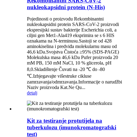
Rekombinantni SARS-CoV-2
nukleokapsidni protein (N-His)
Pojedinosti o proizvodu Rekombinantni
nukleokapsidni protein SARS-CoV-2 proizvodi
ekspresijski sustav bakterije Escherichia coli, a
ciljni gen Met1-Ala419 eksprimira se s 6 HIS
oznakama na N-terminusu.Sastoji se od 428
aminokiselina i predviđa molekularnu masu od
46,6 kDa.Svojstva Čistoća ≥95% (SDS-PAGE)
Molekulska masa 46,6 kDa Pufer proizvoda 20
mM PB, 150 mM NaCl, 10 % glicerola, pH
8,0.Skladištenje Čuvati na -20 ℃ do -80
℃.Izbjegavajte višestruke cikluse
zamrzavanja/odmrzavanja.Informacije o narudžbi
Naziv proizvoda Kat.Ne Qu...
detalj
Kit za testiranje protutijela na
tuberkulozu (imunokromatografski
test)