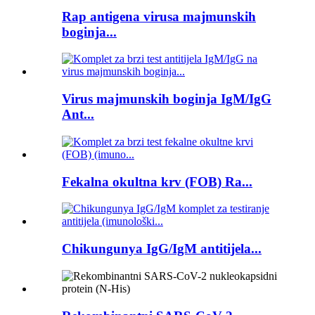
Rap antigena virusa majmunskih
boginja...
Virus majmunskih boginja IgM/IgG
Ant...
Fekalna okultna krv (FOB) Ra...
Chikungunya IgG/IgM antitijela...