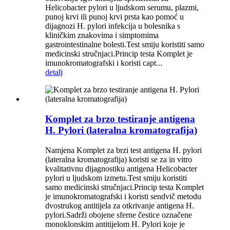
Helicobacter pylori u ljudskom serumu, plazmi,
punoj krvi ili punoj krvi prsta kao pomoć u
dijagnozi H. pylori infekcija u bolesnika s
kliničkim znakovima i simptomima
gastrointestinalne bolesti.Test smiju koristiti samo
medicinski stručnjaci.Princip testa Komplet je
imunokromatografski i koristi capt...
detalj
Komplet za brzo testiranje antigena
H. Pylori (lateralna kromatografija)
Namjena Komplet za brzi test antigena H. pylori
(lateralna kromatografija) koristi se za in vitro
kvalitativnu dijagnostiku antigena Helicobacter
pylori u ljudskom izmetu.Test smiju koristiti
samo medicinski stručnjaci.Princip testa Komplet
je imunokromatografski i koristi sendvič metodu
dvostrukog antitijela za otkrivanje antigena H.
pylori.Sadrži obojene sferne čestice označene
monoklonskim antitijelom H. Pylori koje je