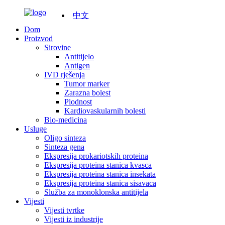
中文
Dom
Proizvod
Sirovine
Antitijelo
Antigen
IVD rješenja
Tumor marker
Zarazna bolest
Plodnost
Kardiovaskularnih bolesti
Bio-medicina
Usluge
Oligo sinteza
Sinteza gena
Ekspresija prokariotskih proteina
Ekspresija proteina stanica kvasca
Ekspresija proteina stanica insekata
Ekspresija proteina stanica sisavaca
Služba za monoklonska antitijela
Vijesti
Vijesti tvrtke
Vijesti iz industrije