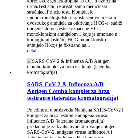
korionskog gonadotropina (HCG) u uzorcima
urina.Test smiju koristiti samo medicinski
stručnjaci.Princip testa Komplet je
imunokromatografski i koristi sendvič metodu
dvostrukog antitijela za otkrivanje HCG-a, sadrži
obojene sferne čestice označene HCG
monoklonskim antitijelom 1 koje je umotano u
konjugirani jastučić, HCG monoklonsko
antitijelo II koje je fiksirano na...
detalj
SARS-CoV-2 & Influenza A/B
Antigen Combo komplet za brzo
testiranje (lateralna kromatografija)
Pojedinosti o proizvodu Namjena SARS-CoV-2 i
komplet za brzo testiranje antigena virusa
influence A/B (lateralna kromatografija)
prikladan je za kvalitativno otkrivanje antigena
SARS-CoV-2, antigena virusa influence A i
antigena virusa influence B u ljudskom