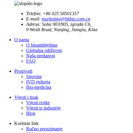
Telefon:
+86 025 58501357
E-mail:
marketing@bkbio.com.cn
Adresa:
Soba 903/905, zgrada C6,
9 Weidi Road, Nanjing, Jiangsu, Kina
O nama
O bioantitijelima
Globalna održivost
Naša predanost
FAQ
Proizvodi
Sirovine
IVD rješenja
Bio-medicina
Vijesti i tisak
Vijesti tvrtke
Vijesti iz industrije
Blog
Koristan link
Ručno preuzimanje