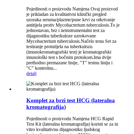
Pojedinosti o proizvodu Namjena Ovaj proizvod
je prikladan za kvalitativni klinički pregled
uzoraka seruma/plazme/pune krvi za otkrivanje
antitijela protiv Mycobacterium tuberculosis.To je
jednostavan, brz i neinstrumentalni test za
dijagnostiku tuberkuloze uzrokovane
Mycobacterium tuberculosis.Načelo testa Set za
testiranje protutijela na tuberkulozu
(imunokromatografski test) je kromatografski
imunološki test s bočnim protokom.Ima dvije
prethodno premazane linije, "T" testnu liniju i
"C" kontrolnu...
detalj
Komplet za brzi test HCG (lateralna
kromatografija)
Pojedinosti o proizvodu Namjena HCG Rapid
Test Kit (lateralna kromatografija) koristi se za in
vitro kvalitativnu dijagnostiku ljudskog