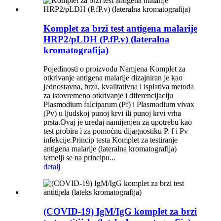
Komplet za brzi test antigena malarije
HRP2/pLDH (P.fP.v) (lateralna
kromatografija)
Pojedinosti o proizvodu Namjena Komplet za
otkrivanje antigena malarije dizajniran je kao
jednostavna, brza, kvalitativna i isplativa metoda
za istovremeno otkrivanje i diferencijaciju
Plasmodium falciparum (Pf) i Plasmodium vivax
(Pv) u ljudskoj punoj krvi ili punoj krvi vrha
prsta.Ovaj je uređaj namijenjen za upotrebu kao
test probira i za pomoćnu dijagnostiku P. f i Pv
infekcije.Princip testa Komplet za testiranje
antigena malarije (lateralna kromatografija)
temelji se na principu...
detalj
(COVID-19) IgM/IgG komplet za brzi