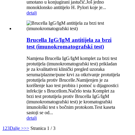
umotano u konjugirani jastučić.Još jedno
monoklonsko antitijelo H. Pylori koje je...
detalj
Brucella IgG/IgM antitijela za brzi
test (imunokromatografski test)
Namjena Brucella IgG/IgM komplet za brzi test
protutijela (imunokromatografski test) prikladan
je za kvalitativni klinički pregled uzoraka
seruma/plazme/pune krvi za otkrivanje protutijela
protutijela protiv Brucelle.Namijenjen je za
korištenje kao test probira i pomoć u dijagnostici
infekcije s Brucellom.Načelo testa Komplet za
brzi test protutijela protiv Brucella IgG/IgM
(imunokromatografski test) je kromatografski
imunološki test s bočnim protokom.Test kaseta
sastoji se od...
detalj
1
2
3
Dalje >
>>
Stranica 1 / 3