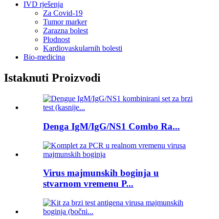
IVD rješenja
Za Covid-19
Tumor marker
Zarazna bolest
Plodnost
Kardiovaskularnih bolesti
Bio-medicina
Istaknuti Proizvodi
Denga IgM/IgG/NS1 Combo Ra...
Virus majmunskih boginja u
stvarnom vremenu P...