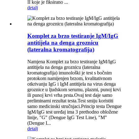
II koje je fiksirano ...
detalj
Komplet za brzo testiranje IgM/IgG
antitijela na denga groznicu
(lateralna kromatografija)
Namjena Komplet za brzo testiranje IgM/IgG
antitijela na denga groznicu (lateralna
kromatografija) imunološki je test s bočnim
protokom namijenjen brzom, kvalitativnom
otkrivanju IgG i IgM antitijela na virus denga
groznice u ljudskom serumu, plazmi, punoj krvi
ili punoj krvi vrha prsta.Ovaj test daje samo
preliminarni rezultat testa.Test smiju koristiti
samo medicinski stručnjaci.Princip testa Dengue
IgM/IgG test uređaj ima 3 prethodno obložene
linije, "G" (Dengue IgG Test Line), "M"
(Dengue I...
detalj