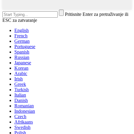
Pritisnite Enter za pretraživanje ili
ESC za zatvaranje
English
French
German
Portuguese
Spanish
Russian
Japanese
Korean
Arabic
Irish
Greek
Turkish
Italian
Danish
Romanian
Indonesian
Czech
Afrikaans
Swedish
Polish