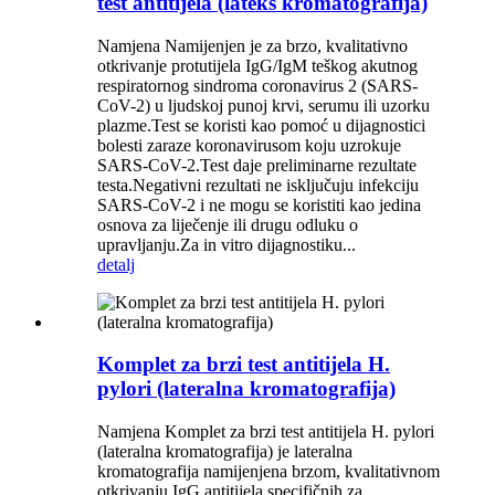
test antitijela (lateks kromatografija)
Namjena Namijenjen je za brzo, kvalitativno
otkrivanje protutijela IgG/IgM teškog akutnog
respiratornog sindroma coronavirus 2 (SARS-
CoV-2) u ljudskoj punoj krvi, serumu ili uzorku
plazme.Test se koristi kao pomoć u dijagnostici
bolesti zaraze koronavirusom koju uzrokuje
SARS-CoV-2.Test daje preliminarne rezultate
testa.Negativni rezultati ne isključuju infekciju
SARS-CoV-2 i ne mogu se koristiti kao jedina
osnova za liječenje ili drugu odluku o
upravljanju.Za in vitro dijagnostiku...
detalj
Komplet za brzi test antitijela H.
pylori (lateralna kromatografija)
Namjena Komplet za brzi test antitijela H. pylori
(lateralna kromatografija) je lateralna
kromatografija namijenjena brzom, kvalitativnom
otkrivanju IgG antitijela specifičnih za